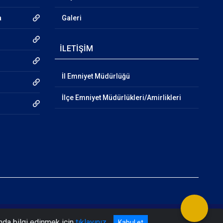
a
Galeri
İLETİŞİM
İl Emniyet Müdürlüğü
İlçe Emniyet Müdürlükleri/Amirlikleri
nda bilgi edinmek için
tıklayınız
Kabul et