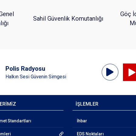
Genel
Göç İ
Sahil Güvenlik Komutanlığı
ığı
Mü
Ses
Polis Radyosu
Oynatıcı
Halkın Sesi Güvenin Simgesi
ERİMİZ
İŞLEMLER
et Standartları
İhbar
emleri
EDS Noktaları