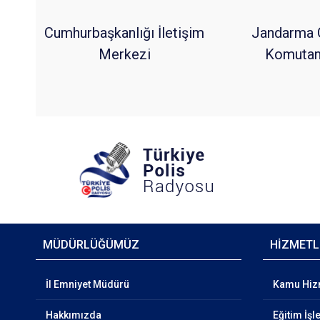
Cumhurbaşkanlığı İletişim
Jandarma 
Merkezi
Komutanl
MÜDÜRLÜĞÜMÜZ
HİZMETL
İl Emniyet Müdürü
Kamu Hizm
Hakkımızda
Eğitim İşl