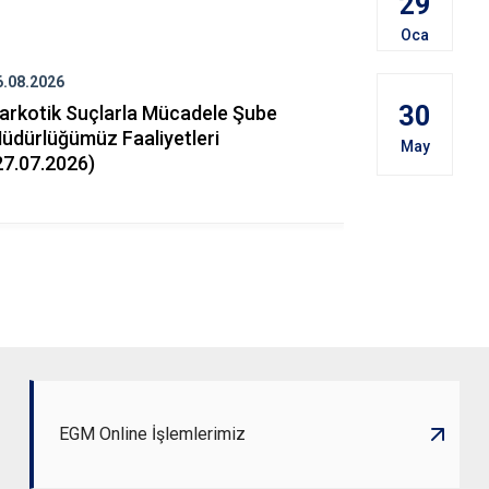
29
Oca
6.08.2026
06.08.2026
30
arkotik Suçlarla Mücadele Şube
Narkotik S
üdürlüğümüz Faaliyetleri
Müdürlüğüm
May
27.07.2026)
(29.06.202
EGM Online İşlemlerimiz