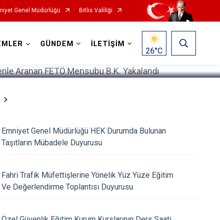
iyet Genel Müdürlüğü
Bitlis Valiliği
1
/
5
EMLER
GÜNDEM
İLETİŞİM
26
°C
Emniyet Genel Müdürlüğü HEK Durumda Bulunan
Taşıtların Mübadele Duyurusu
Fahri Trafik Müfettişlerine Yönelik Yüz Yüze Eğitim
Ve Değerlendirme Toplantısı Duyurusu
Özel Güvenlik Eğitim Kurum Kurslarının Ders Saati