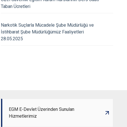
Taban Ücretleri
06.08.2026
Narkotik Suçlarla Mücadele Şube Müdürlüğü ve
uçlarla Mücadele Şube
Narkotik Suçlarla M
İstihbarat Şube Müdürlüğümüz Faaliyetleri
üz Faaliyetleri
Müdürlüğümüz Faaliy
28.05.2025
6)
(23.06.2026)
EGM E-Devlet Üzerinden Sunulan
Hizmetlerimiz