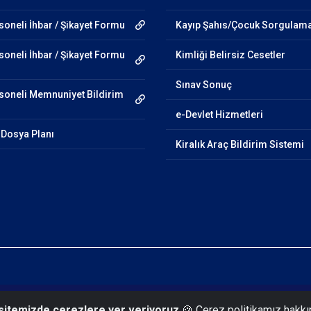
oneli İhbar / Şikayet Formu
Kayıp Şahıs/Çocuk Sorgulam
oneli İhbar / Şikayet Formu
Kimliği Belirsiz Cesetler
Sınav Sonuç
oneli Memnuniyet Bildirim
e-Devlet Hizmetleri
Dosya Planı
Kiralık Araç Bildirim Sistemi
 sitemizde çerezlere yer veriyoruz
🍪 Çerez politikamız hakkı