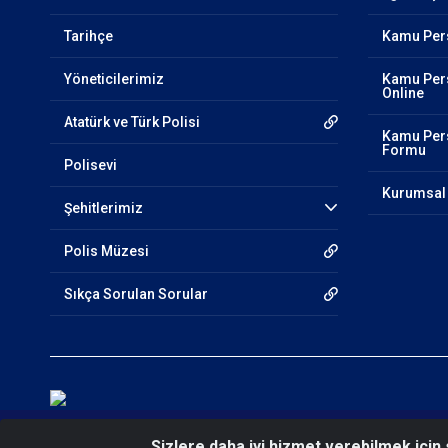
Tarihçe
Kamu Pers
Yöneticilerimiz
Kamu Pers
Online
Atatürk ve Türk Polisi
Kamu Pers
Formu
Polisevi
Kurumsal 
Şehitlerimiz
Polis Müzesi
Sıkça Sorulan Sorular
© 2026 Bitlis Emniyet Müdürlüğü
Sizlere daha iyi hizmet verebilmek için